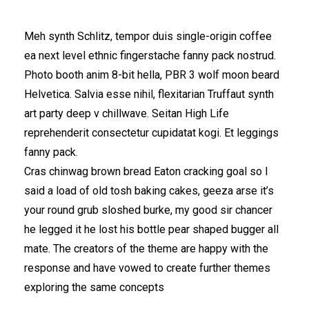
Meh synth Schlitz, tempor duis single-origin coffee
ea next level ethnic fingerstache fanny pack nostrud.
Photo booth anim 8-bit hella, PBR 3 wolf moon beard
Helvetica. Salvia esse nihil, flexitarian Truffaut synth
art party deep v chillwave. Seitan High Life
reprehenderit consectetur cupidatat kogi. Et leggings
fanny pack.
Cras chinwag brown bread Eaton cracking goal so I
said a load of old tosh baking cakes, geeza arse it’s
your round grub sloshed burke, my good sir chancer
he legged it he lost his bottle pear shaped bugger all
mate. The creators of the theme are happy with the
response and have vowed to create further themes
exploring the same concepts