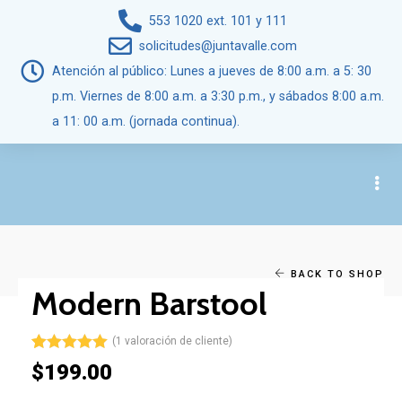
553 1020 ext. 101 y 111
solicitudes@juntavalle.com
Atención al público: Lunes a jueves de 8:00 a.m. a 5: 30
p.m. Viernes de 8:00 a.m. a 3:30 p.m., y sábados 8:00 a.m.
a 11: 00 a.m. (jornada continua).
BACK TO SHOP
Modern Barstool
(
1
valoración de cliente)
Valorado
1
$
199.00
5.00
sobre
5 basado en