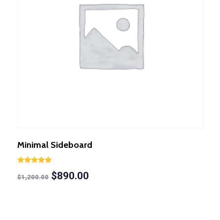
Minimal Sideboard
Valorado en
$
890.00
5.00
$
1,200.00
de 5