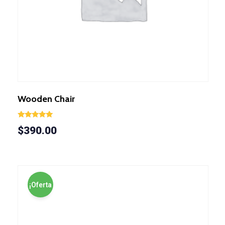
Wooden Chair
Valorado en
$
390.00
5.00
de 5
¡Oferta
!