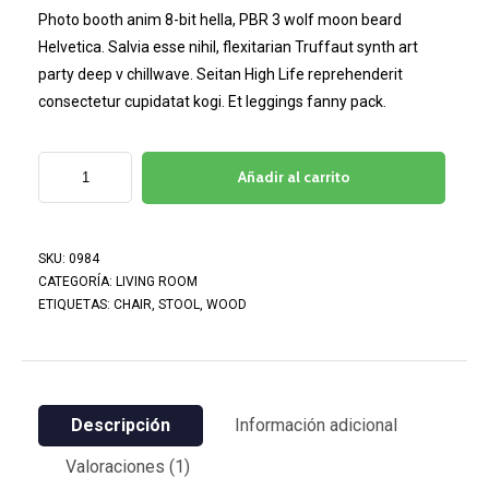
puntuación
Photo booth anim 8-bit hella, PBR 3 wolf moon beard
de cliente
Helvetica. Salvia esse nihil, flexitarian Truffaut synth art
party deep v chillwave. Seitan High Life reprehenderit
consectetur cupidatat kogi. Et leggings fanny pack.
Añadir al carrito
SKU:
0984
CATEGORÍA:
LIVING ROOM
ETIQUETAS:
CHAIR
,
STOOL
,
WOOD
Descripción
Información adicional
Valoraciones (1)