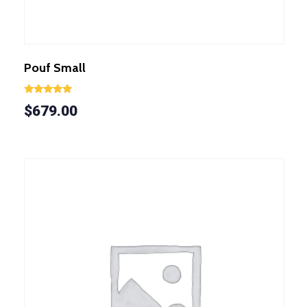
Pouf Small
Valorado en
$
679.00
5.00
de 5