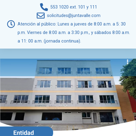
553 1020 ext. 101 y 111
solicitudes@juntavalle.com
Atención al público: Lunes a jueves de 8:00 a.m. a 5: 30
p.m. Viernes de 8:00 a.m. a 3:30 p.m., y sábados 8:00 a.m.
a 11: 00 a.m. (jornada continua).