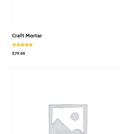
Craft Mortar
Valorado en
$
79.00
5.00
de 5